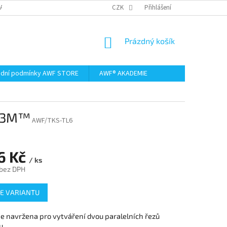
AMACE A VRÁCENÍ ZBOŽÍ
CZK
Přihlášení
NÁKUPNÍ
Prázdný košík
KOŠÍK
dní podmínky AWF STORE
AWF® AKADEMIE
it 3M™
AWF/TKS-TL6
6 Kč
/ ks
 bez DPH
E VARIANTU
 je navržena pro vytváření dvou paralelních řezů
u.