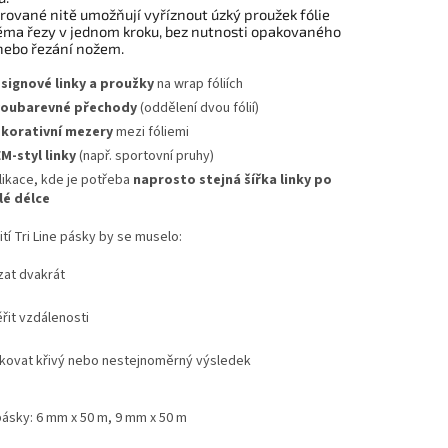
grované nitě umožňují vyříznout úzký proužek fólie
ěma řezy v jednom kroku, bez nutnosti opakovaného
nebo řezání nožem.
signové linky a proužky
na wrap fóliích
oubarevné přechody
(oddělení dvou fólií)
korativní mezery
mezi fóliemi
M-styl linky
(např. sportovní pruhy)
likace, kde je potřeba
naprosto stejná šířka linky po
lé délce
tí Tri Line pásky by se muselo:
zat dvakrát
řit vzdálenosti
skovat křivý nebo nestejnoměrný výsledek
ásky: 6 mm x 50 m, 9 mm x 50 m