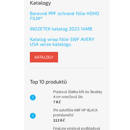
Katalogy
Barevné PPF ochrané fólie HOHO
FILM®
INOZETEK katalog 2023 14MB
Katalog wrap fólie SWF AVERY
USA verze katalogu
KATALOGY
Top 10 produktů
Plastová žiletka břit do škrabky
4 cm oranžová 1ks
7 Kč
5% autofólie AWF HP-BLACK
protisluneční
112 Kč
FineLine vinylová podkladová