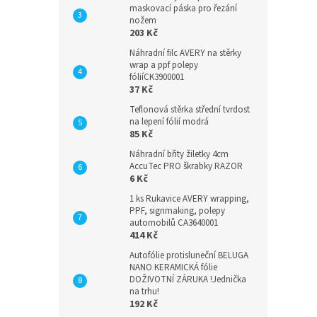
maskovací páska pro řezání
nožem
203 Kč
Náhradní filc AVERY na stěrky
wrap a ppf polepy
fóliíCK3900001
37 Kč
Teflonová stěrka střední tvrdost
na lepení fólií modrá
85 Kč
Náhradní břity žiletky 4cm
AccuTec PRO škrabky RAZOR
6 Kč
1 ks Rukavice AVERY wrapping,
PPF, signmaking, polepy
automobilů CA3640001
414 Kč
Autofólie protisluneční BELUGA
NANO KERAMICKÁ fólie
DOŽIVOTNÍ ZÁRUKA !Jednička
na trhu!
192 Kč