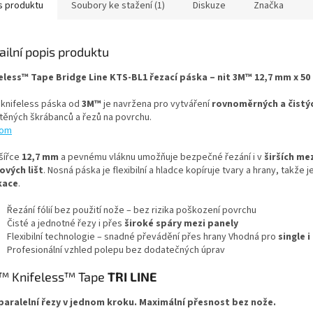
s produktu
Soubory ke stažení (1)
Diskuze
Značka
ailní popis produktu
eless™ Tape Bridge Line KTS-BL1 řezací páska – nit 3M™ 12,7 mm x 50
 knifeless páska od
3M™
je navržena pro vytváření
rovnoměrných a čistýc
těných škrábanců a řezů na povrchu.
com
 šířce
12,7 mm
a pevnému vláknu umožňuje bezpečné řezání i v
širších me
ových lišt
. Nosná páska je flexibilní a hladce kopíruje tvary a hrany, takže
kace
.
Řezání fólií bez použití nože – bez rizika poškození povrchu
Čisté a jednotné řezy i přes
široké spáry mezi panely
Flexibilní technologie – snadné převádění přes hrany
Vhodná pro
single i
Profesionální vzhled polepu bez dodatečných úprav
 Knifeless™ Tape
TRI LINE
paralelní řezy v jednom kroku. Maximální přesnost bez nože.