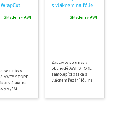
 WrapCut
s vláknem na fólie
ezání fólií
50 m
Skladem v AWF
Skladem v AWF
a fólie
Zastavte se u nás v
obchodě AWF STORE
e se u nás v
samolepící páska s
ě AWF® STORE
vláknem řezání fólií na
sto vlákna na
karoserii neponičíte
ezy vyšší
podklad jednoduchá
t návin 45 m
aplikace návin 50 m
wrapping a
ch fólií řezání
 a tvrdých fólií
no v USA
ence pásky 3M
ss