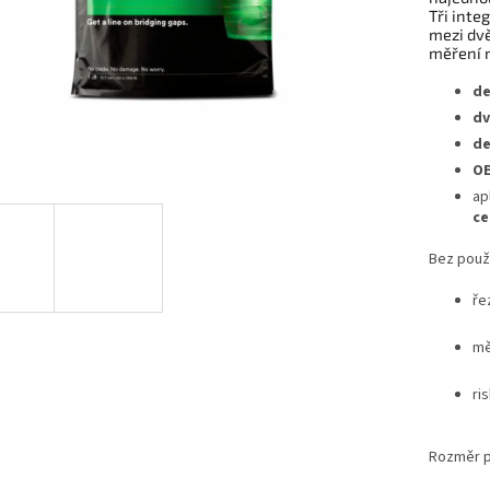
Tři inte
mezi dv
měření 
de
dv
de
OE
ap
ce
Bez použi
ře
mě
ri
Rozměr p