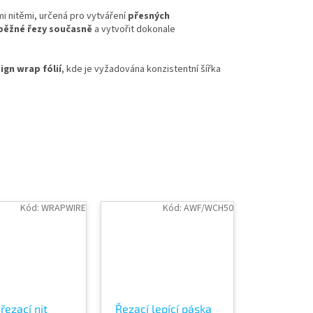
mi nitěmi, určená pro vytváření
přesných
běžné řezy současně
a vytvořit dokonale
ign wrap fólií
, kde je vyžadována konzistentní šířka
Kód:
WRAPWIRE
Kód:
AWF/WCH50
 řezací nit
Řezací lepící páska