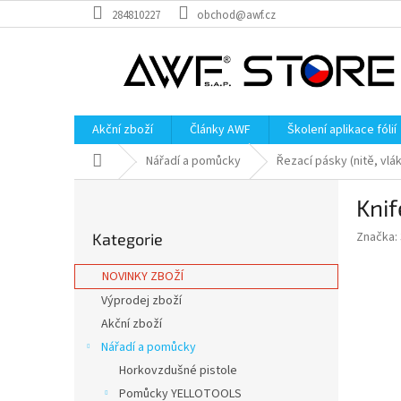
Přejít
284810227
obchod@awf.cz
na
obsah
Akční zboží
Články AWF
Školení aplikace fólií
Domů
Nářadí a pomůcky
Řezací pásky (nitě, vlák
P
Knif
o
Přeskočit
s
Značka:
Kategorie
kategorie
t
r
NOVINKY ZBOŽÍ
a
Výprodej zboží
n
Akční zboží
n
í
Nářadí a pomůcky
p
Horkovzdušné pistole
a
Pomůcky YELLOTOOLS