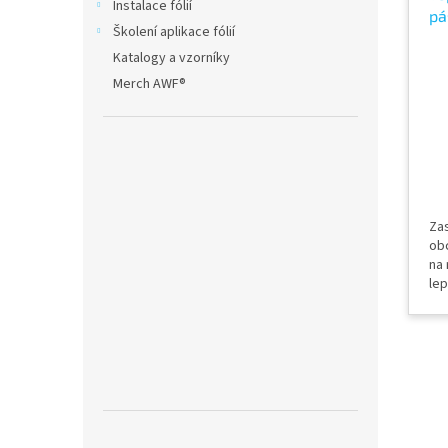
Instalace fólií
pá
Školení aplikace fólií
Pr
Katalogy a vzorníky
fó
Merch AWF®
Zas
ob
na 
lep
řez
rek
vy
ko
Kni