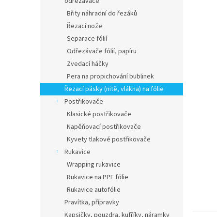
odřezávače
Břity náhradní do řezáků
Řezací nože
Separace fólií
Odřezávače fólií, papíru
Zvedací háčky
Pera na propichování bublinek
Řezací pásky (nitě, vlákna) na fólie
Postřikovače
Klasické postřikovače
Napěňovací postřikovače
Kyvety tlakové postřikovače
Rukavice
Wrapping rukavice
Rukavice na PPF fólie
Rukavice autofólie
Pravítka, přípravky
Kapsičky, pouzdra, kufříky, náramky