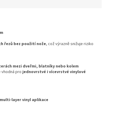
 m
h řezů bez použití nože
, což výrazně snižuje riziko
zerách mezi dveřmi, blatníky nebo kolem
 je vhodná pro
jednovrstvé i vícevrstvé vinylové
 multi-layer vinyl aplikace