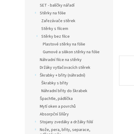
n
SET - balíčky nářadí
e
Stěrky na fólie
l
Zařezávače stěrek
Stěrky s filcem
Stěrky bez filce
Plastové stěrky na fólie
Gumové a silikon stěrky na fólie
Náhradní filce na stěrky
Držáky vytlačovacích stěrek
Škrabky + břity (náhradní)
Škrabky s břity
Náhradní břity do škrabek
Špachtle, pádlíčka
Mytí oken a povrchů
Absorpční šňůry
Stojany zvedáky a držáky fólií
Nože, pera, břity, separace,