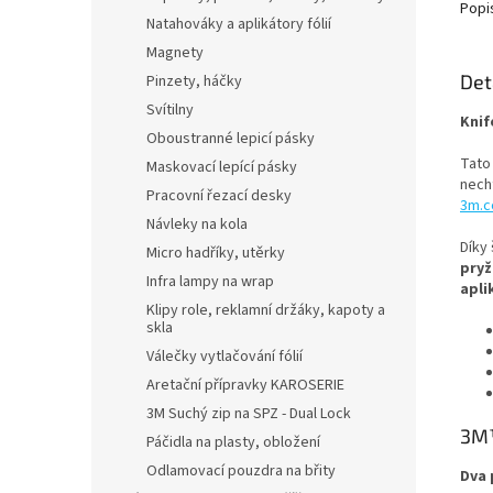
Popi
Natahováky a aplikátory fólií
Magnety
Det
Pinzety, háčky
Svítilny
Knif
Oboustranné lepicí pásky
Tato
Maskovací lepící pásky
nech
Pracovní řezací desky
3m.
Návleky na kola
Díky
Micro hadříky, utěrky
pryž
Infra lampy na wrap
apli
Klipy role, reklamní držáky, kapoty a
skla
Válečky vytlačování fólií
Aretační přípravky KAROSERIE
3M Suchý zip na SPZ - Dual Lock
3M™
Páčidla na plasty, obložení
Odlamovací pouzdra na břity
Dva 