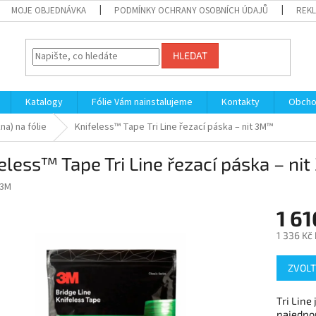
MOJE OBJEDNÁVKA
PODMÍNKY OCHRANY OSOBNÍCH ÚDAJŮ
REKL
HLEDAT
Katalogy
Fólie Vám nainstalujeme
Kontakty
Obcho
na) na fólie
Knifeless™ Tape Tri Line řezací páska – nit 3M™
eless™ Tape Tri Line řezací páska – n
3M
1 61
1 336 Kč
Měrná
ZVOLT
cena:
Tri Line
najedno