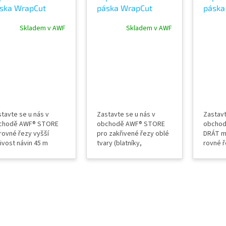
ska WrapCut
páska WrapCut
páska
ofesional 45m na
standard red 60m
WIRE ř
Skladem v AWF
Skladem v AWF
lie
na fólie
45m n
tavte se u nás v
Zastavte se u nás v
Zastavt
chodě AWF® STORE
obchodě AWF® STORE
obchod
rovné řezy vyšší
pro zakřivené řezy oblé
DRÁT mí
ivost návin 45 m
tvary (blatníky,
rovné ř
ání wrapping a
nárazníky) návin 45 m
lepivos
lamních fólií
řezání wrapping a
řezání 
robeno v USA
reklamních fólií
reklamní
nkurence pásky 3M
vyrobeno v USA
carbonu
feless
konkurence pásky 3M
vyrobe
Knifeless
konkur
Knifele