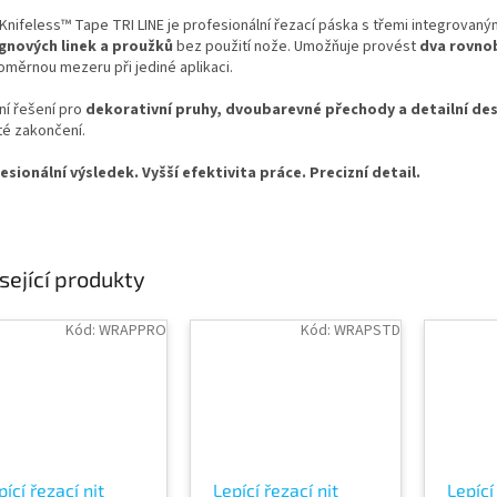
Knifeless™ Tape TRI LINE je profesionální řezací páska s třemi integrovaný
gnových linek a proužků
bez použití nože. Umožňuje provést
dva rovno
oměrnou mezeru při jediné aplikaci.
ní řešení pro
dekorativní pruhy, dvoubarevné přechody a detailní des
té zakončení.
esionální výsledek. Vyšší efektivita práce. Precizní detail.
sející produkty
Kód:
WRAPPRO
Kód:
WRAPSTD
pící řezací nit
Lepící řezací nit
Lepící