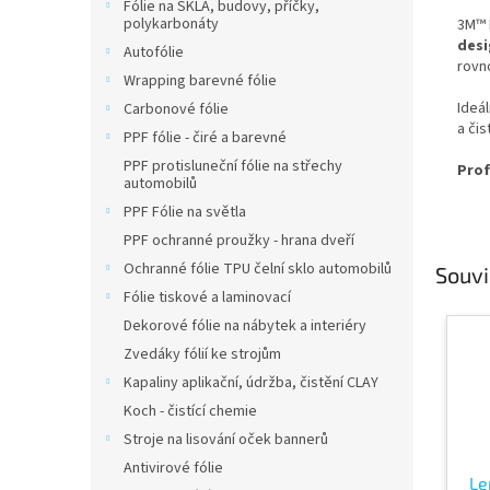
Fólie na SKLA, budovy, příčky,
polykarbonáty
3M™ 
desi
Autofólie
rovn
Wrapping barevné fólie
Ideál
Carbonové fólie
a čis
PPF fólie - čiré a barevné
PPF protisluneční fólie na střechy
Prof
automobilů
PPF Fólie na světla
PPF ochranné proužky - hrana dveří
Ochranné fólie TPU čelní sklo automobilů
Souvi
Fólie tiskové a laminovací
Dekorové fólie na nábytek a interiéry
Zvedáky fólií ke strojům
Kapaliny aplikační, údržba, čistění CLAY
Koch - čistící chemie
Stroje na lisování oček bannerů
Antivirové fólie
Le