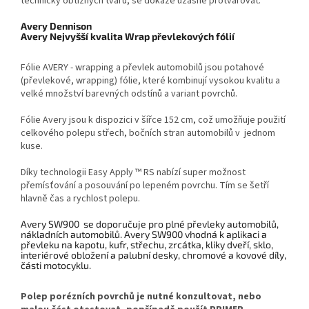
technicky obtížných tvarů, se dokáže úžasně protvarovat.
Avery Dennison
Avery Nejvyšší kvalita Wrap převlekových fólií
Fólie AVERY - wrapping a převlek automobilů jsou potahové
(převlekové, wrapping) fólie, které kombinují vysokou kvalitu a
velké množství barevných odstínů a variant povrchů.
Fólie Avery jsou k dispozici v šířce 152 cm, což umožňuje použití
celkového polepu střech, bočních stran automobilů v jednom
kuse.
Díky technologii Easy Apply ™ RS nabízí super možnost
přemísťování a posouvání po lepeném povrchu. Tím se šetří
hlavně čas a rychlost polepu.
Avery SW900 se doporučuje pro plné převleky automobilů,
nákladních automobilů. Avery SW900 vhodná k aplikaci a
převleku na kapotu, kufr, střechu, zrcátka, kliky dveří, sklo,
interiérové ​​obložení a palubní desky, chromové a kovové díly,
části motocyklu.
Polep porézních povrchů je nutné konzultovat, nebo