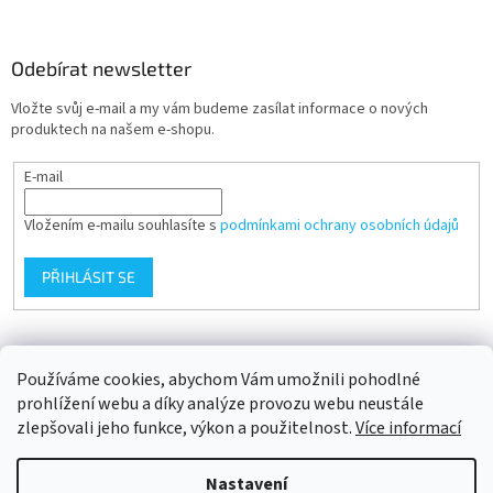
Odebírat newsletter
Vložte svůj e-mail a my vám budeme zasílat informace o nových
produktech na našem e-shopu.
E-mail
Vložením e-mailu souhlasíte s
podmínkami ochrany osobních údajů
PŘIHLÁSIT SE
Přijímáme online platby
Používáme cookies, abychom Vám umožnili pohodlné
prohlížení webu a díky analýze provozu webu neustále
zlepšovali jeho funkce, výkon a použitelnost.
Více informací
Nastavení