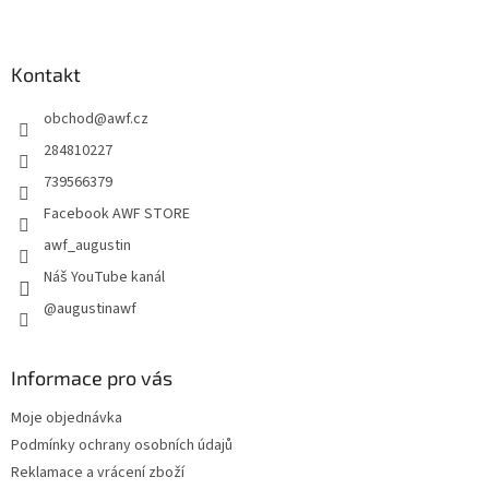
Z
á
p
a
Kontakt
t
obchod
@
awf.cz
í
284810227
739566379
Facebook AWF STORE
awf_augustin
Náš YouTube kanál
@augustinawf
Informace pro vás
Moje objednávka
Podmínky ochrany osobních údajů
Reklamace a vrácení zboží