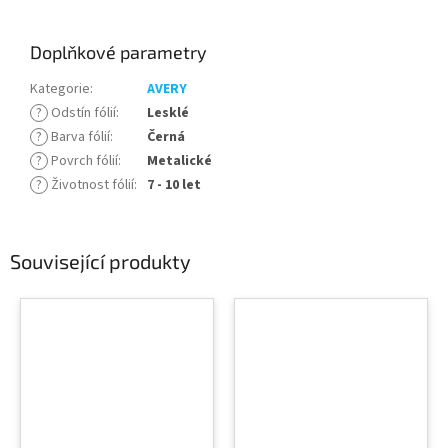
Doplňkové parametry
Kategorie
:
AVERY
?
Odstín fólií
:
Lesklé
?
Barva fólií
:
Černá
?
Povrch fólií
:
Metalické
?
Životnost fólií
:
7 - 10 let
Související produkty