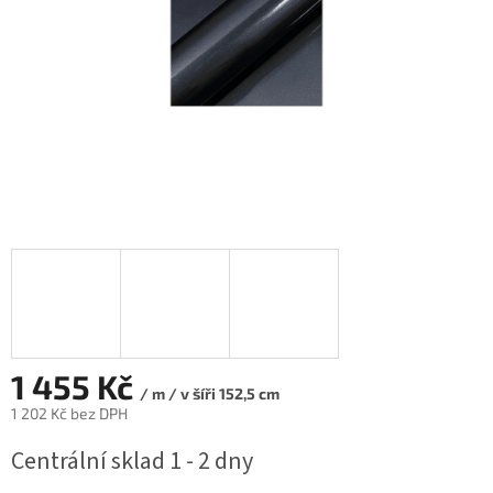
1 455 Kč
/ m / v šíři 152,5 cm
1 202 Kč bez DPH
Měrná
Centrální sklad 1 - 2 dny
cena: