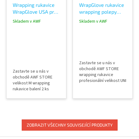
Wrapping rukavice
WrapGlove rukavice
WrapGlove USA profi
wrapping polepy
- velikost M
Mexico
Skladem v AWF
Skladem v AWF
Zastavte se u nás v
obchodě AWF STORE
Zastavte se u nás v
wrapping rukavice
obchodě AWF STORE
profesionální velikost UNI
velikost M wrapping
výrobce WrapGlove USA
rukavice balení 2 ks
profesionální velikost
S,M,L,XL výrobce
WrapGlove USA
ZOBRAZIT VŠECHNY SOUVISEJÍCÍ PRODUKTY