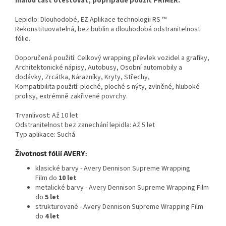
malou část otestovat, popřípadě použít PRIMER.
Lepidlo: Dlouhodobé, EZ Aplikace technologii RS ™
Rekonstituovatelná, bez bublin a dlouhodobá odstranitelnost
fólie.
Doporučená použití: Celkový wrapping převlek vozidel a grafiky,
Architektonické nápisy, Autobusy, Osobní automobily a
dodávky, Zrcátka, Nárazníky, Kryty, Střechy,
Kompatibilita použití: ploché, ploché s nýty, zvlněné, hluboké
prolisy, extrémně zakřivené povrchy.
Trvanlivost: Až 10 let
Odstranitelnost bez zanechání lepidla: Až 5 let
Typ aplikace: Suchá
Životnost fólií AVERY:
klasické barvy - Avery Dennison Supreme Wrapping
Film do
10 let
metalické barvy - Avery Dennison Supreme Wrapping Film
do
5 let
strukturované - Avery Dennison Supreme Wrapping Film
do
4 let