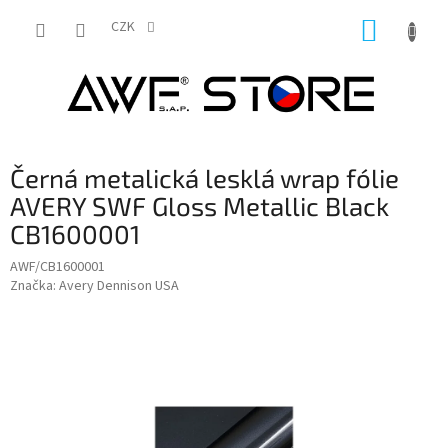
Přejít
NÁKUP
na
CZK
obsah
KOŠÍK
Černá metalická lesklá wrap fólie
AVERY SWF Gloss Metallic Black
CB1600001
AWF/CB1600001
Značka:
Avery Dennison USA