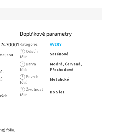
Doplňkové parametry
G7470001
Kategorie
:
AVERY
?
Odstín
Saténové
eme jsou
fólií
:
?
Barva
Modrá, Červená,
fólií
:
Přechodové
ě.
?
Povrch
ů.
Metalické
fólií
:
?
Životnost
Do 5 let
fólií
:
okých
g) fólie,