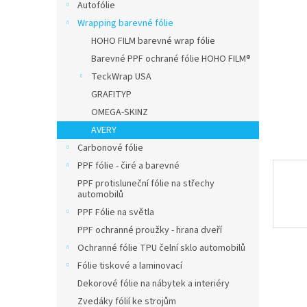
n
Autofólie
e
Wrapping barevné fólie
l
HOHO FILM barevné wrap fólie
Barevné PPF ochrané fólie HOHO FILM®
TeckWrap USA
GRAFITYP
OMEGA-SKINZ
AVERY
Carbonové fólie
PPF fólie - čiré a barevné
PPF protisluneční fólie na střechy
automobilů
PPF Fólie na světla
PPF ochranné proužky - hrana dveří
Ochranné fólie TPU čelní sklo automobilů
Fólie tiskové a laminovací
Dekorové fólie na nábytek a interiéry
Zvedáky fólií ke strojům