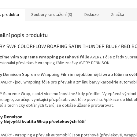
s produktu
Soubory ke stažení (3)
Diskuze
Značka
ailní popis produktu
RY SWF COLORFLOW ROARING SATIN THUNDER BLUE/ RED B
zíme Vám Supreme Wrapping potahové fólie
AVERY. Fólie z řady Supr
esionální převlekové wrapping fólie značky AVERY DENNISON.
y Dennison Supreme Wrapping Film je nejoblíbenější wrap fólie na svět
e AVERY - jsou wrapping fólie pro převlek a změnu barvy karosérie automobil
Y Supreme Wrap, nabízí více možností než kdy předtím. Vylepšená výrobní
ologie, zaručuje vynikající přizpůsobivost fólie povrchu. Aplikace do hlub
isů a technicky obtížných tvarů, se dokáže úžasně protvarovat.
y Dennison
y Nejvyšší kvalita Wrap převlekových fólií
e AVERY - wrapping a převlek automobilů jsou potahové (převlekové, wrappin