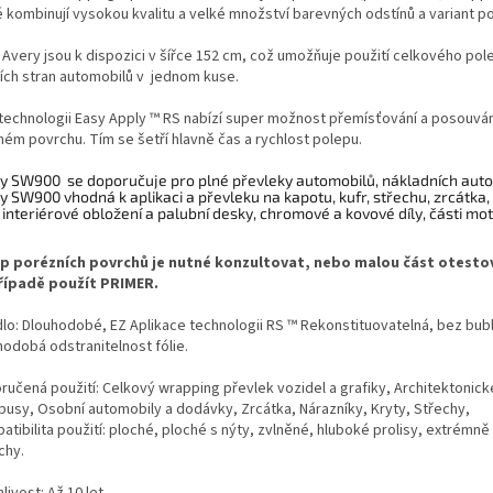
é kombinují vysokou kvalitu a velké množství barevných odstínů a variant p
e Avery jsou k dispozici v šířce 152 cm, což umožňuje použití celkového pol
ích stran automobilů v jednom kuse.
 technologii Easy Apply ™ RS nabízí super možnost přemísťování a posouvá
ném povrchu. Tím se šetří hlavně čas a rychlost polepu.
y SW900 se doporučuje pro plné převleky automobilů, nákladních auto
y SW900 vhodná k aplikaci a převleku na kapotu, kufr, střechu, zrcátka, k
, interiérové ​​obložení a palubní desky, chromové a kovové díly, části mo
p porézních povrchů je nutné konzultovat, nebo malou část otesto
ípadě použít PRIMER.
dlo: Dlouhodobé, EZ Aplikace technologii RS ™ Rekonstituovatelná, bez bubl
hodobá odstranitelnost fólie.
ručená použití: Celkový wrapping převlek vozidel a grafiky, Architektonick
busy, Osobní automobily a dodávky, Zrcátka, Nárazníky, Kryty, Střechy,
tibilita použití: ploché, ploché s nýty, zvlněné, hluboké prolisy, extrémně
chy.