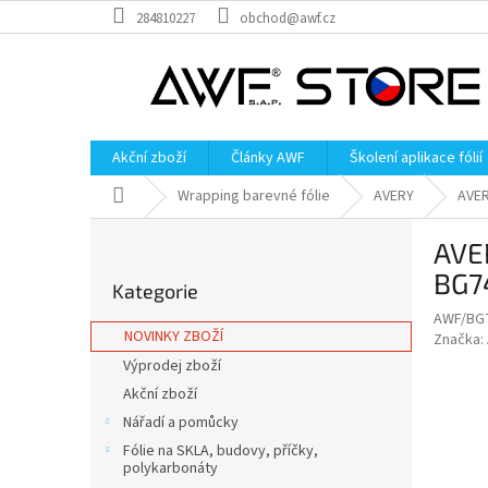
Přejít
284810227
obchod@awf.cz
na
obsah
Akční zboží
Články AWF
Školení aplikace fólií
Domů
Wrapping barevné fólie
AVERY
AVE
P
AVE
o
Přeskočit
s
BG7
Kategorie
kategorie
t
AWF/BG
r
NOVINKY ZBOŽÍ
Značka:
a
Výprodej zboží
n
Akční zboží
n
í
Nářadí a pomůcky
p
Fólie na SKLA, budovy, příčky,
a
polykarbonáty