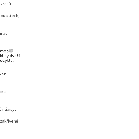
ovrchů.
epu střech,
ní po
mobilů.
liky dveří,
tocyklu.
vat,
in a
é nápisy,
 zakřivené