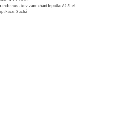
livost: Až 10 let
anitelnost bez zanechání lepidla: Až 5 let
aplikace: Suchá