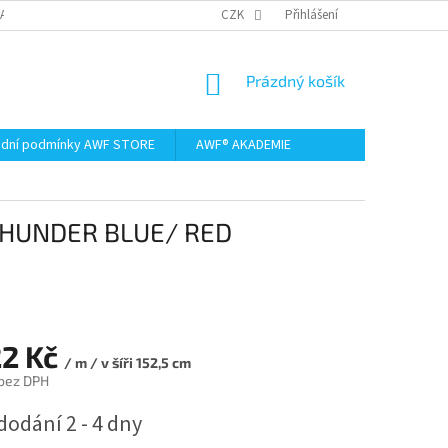
AMACE A VRÁCENÍ ZBOŽÍ
CZK
Přihlášení
NÁKUPNÍ
Prázdný košík
KOŠÍK
dní podmínky AWF STORE
AWF® AKADEMIE
THUNDER BLUE/ RED
22 Kč
/ m / v šíři 152,5 cm
 bez DPH
dodání 2 - 4 dny