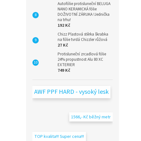
Autofólie protisluneční BELUGA
NANO KERAMICKÁ fólie
DOŽIVOTNÍ ZÁRUKA !Jednička
na trhu!
192 Kč
Chizz Plastová stěrka škrabka
na fólie tvrdá Chizzler růžová
27 Kč
Protisluneční zrcadlová fólie
24% propustnost Alu 80 XC
EXTERIER
749 Kč
AWF PPF HARD - vysoký lesk
1566,- Kč běžný metr
TOP kvalita!!! Super cena!!!