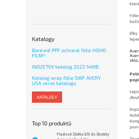
kter
Fóli
bočn
Díky
Katalogy
lepe
Barevné PPF ochrané fólie HOHO
Aver
FILM®
Aver
sklo
INOZETEK katalog 2023 14MB
Pole
Katalog wrap fólie SWF AVERY
popř
USA verze katalogu
Lepi
KATALOGY
dlou
Dopo
Auto
Kompa
Top 10 produktů
povr
Plastová žiletka břit do škrabky