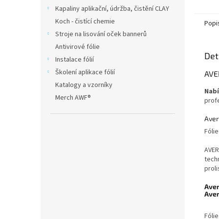
Kapaliny aplikační, údržba, čistění CLAY
Koch - čistící chemie
Popi
Stroje na lisování oček bannerů
Antivirové fólie
Det
Instalace fólií
Školení aplikace fólií
AVE
Katalogy a vzorníky
Nabí
Merch AWF®
prof
Aver
Fóli
AVER
techn
prol
Aver
Aver
Fóli