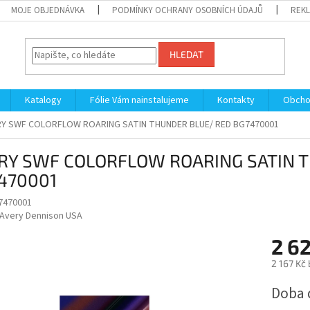
MOJE OBJEDNÁVKA
PODMÍNKY OCHRANY OSOBNÍCH ÚDAJŮ
REKL
HLEDAT
Katalogy
Fólie Vám nainstalujeme
Kontakty
Obcho
RY SWF COLORFLOW ROARING SATIN THUNDER BLUE/ RED BG7470001
RY SWF COLORFLOW ROARING SATIN 
470001
7470001
Avery Dennison USA
2 6
2 167 Kč
Měrná
Doba 
cena: