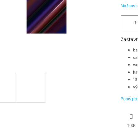
Možnosti
Zastavt
ba
sa
wr
ka
15
vý
Popis pr
TISK