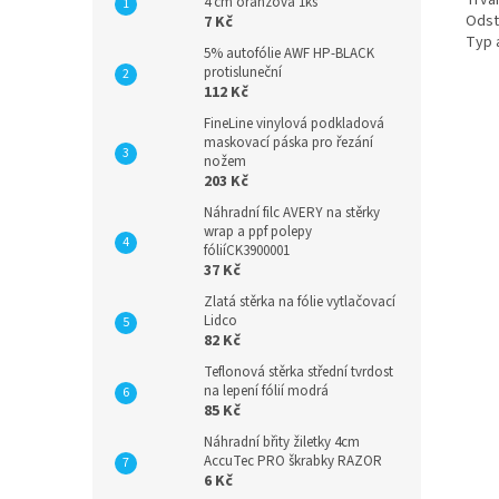
Trvan
4 cm oranžová 1ks
Odstr
7 Kč
Typ 
5% autofólie AWF HP-BLACK
protisluneční
112 Kč
FineLine vinylová podkladová
maskovací páska pro řezání
nožem
203 Kč
Náhradní filc AVERY na stěrky
wrap a ppf polepy
fóliíCK3900001
37 Kč
Zlatá stěrka na fólie vytlačovací
Lidco
82 Kč
Teflonová stěrka střední tvrdost
na lepení fólií modrá
85 Kč
Náhradní břity žiletky 4cm
AccuTec PRO škrabky RAZOR
6 Kč