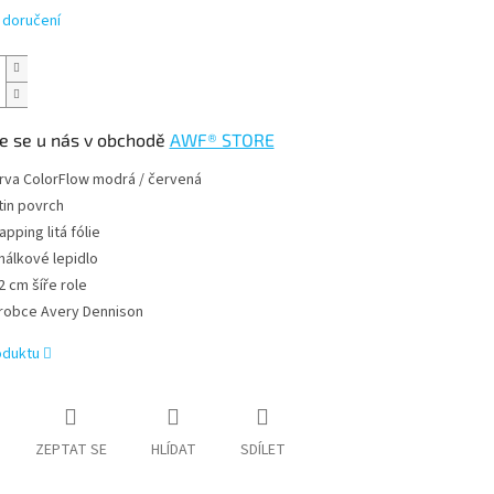
 doručení
e se u nás v obchodě
AWF® STORE
rva
ColorFlow modrá / červená
tin povrch
apping litá fólie
nálkové lepidlo
2 cm šíře role
robce Avery Dennison
oduktu
ZEPTAT SE
HLÍDAT
SDÍLET