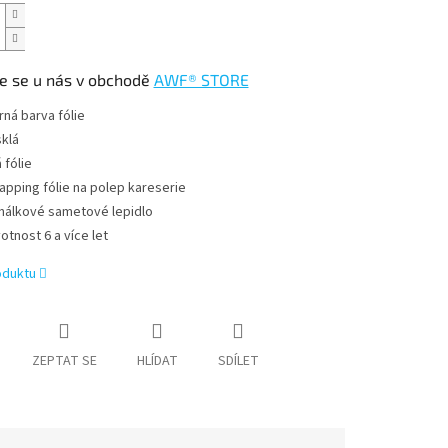
e se u nás v obchodě
AWF® STORE
rná barva fólie
sklá
á fólie
apping fólie na polep kareserie
nálkové sametové lepidlo
votnost 6 a více let
oduktu
ZEPTAT SE
HLÍDAT
SDÍLET