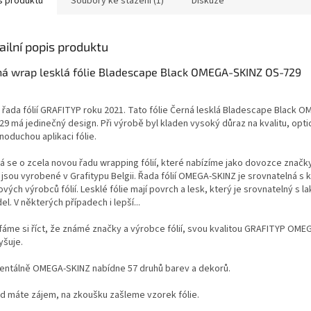
s produktu
Soubory ke stažení (1)
Diskuze
ailní popis produktu
ná wrap lesklá fólie Bladescape Black OMEGA-SKINZ OS-729
 řada fólií GRAFITYP roku 2021. Tato fólie Černá lesklá Bladescape Black 
29 má jedinečný design. Při výrobě byl kladen vysoký důraz na kvalitu, opt
noduchou aplikaci fólie.
á se o zcela novou řadu wrapping fólií, které nabízíme jako dovozce značk
 jsou vyrobené v Grafitypu Belgii. Řada fólií OMEGA-SKINZ je srovnatelná s k
vých výrobců fólií. Lesklé fólie mají povrch a lesk, který je srovnatelný s l
el. V některých případech i lepší...
fáme si říct, že známé značky a výrobce fólií, svou kvalitou GRAFITYP OME
yšuje.
ntálně OMEGA-SKINZ nabídne 57 druhů barev a dekorů.
d máte zájem, na zkoušku zašleme vzorek fólie.