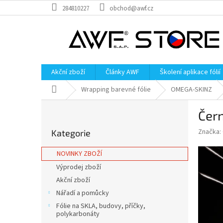
Přejít
284810227
obchod@awf.cz
na
obsah
Akční zboží
Články AWF
Školení aplikace fólií
Domů
Wrapping barevné fólie
OMEGA-SKINZ
P
Čer
o
Přeskočit
s
Značka:
Kategorie
kategorie
t
r
NOVINKY ZBOŽÍ
a
Výprodej zboží
n
Akční zboží
n
í
Nářadí a pomůcky
p
Fólie na SKLA, budovy, příčky,
a
polykarbonáty