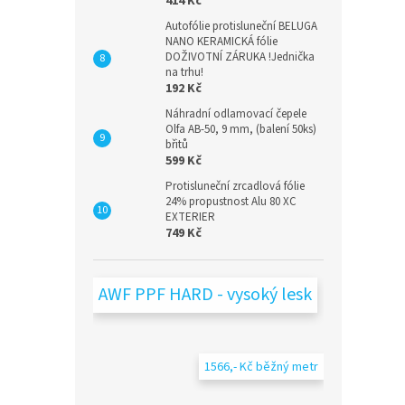
414 Kč
Autofólie protisluneční BELUGA
NANO KERAMICKÁ fólie
DOŽIVOTNÍ ZÁRUKA !Jednička
na trhu!
192 Kč
Náhradní odlamovací čepele
Olfa AB-50, 9 mm, (balení 50ks)
břitů
599 Kč
Protisluneční zrcadlová fólie
24% propustnost Alu 80 XC
EXTERIER
749 Kč
AWF PPF HARD - vysoký lesk
1566,- Kč běžný metr