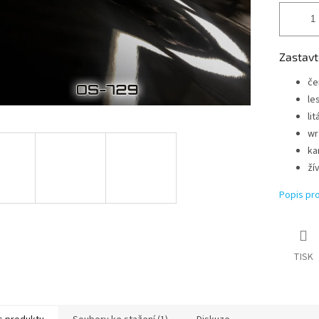
Zastavt
če
le
lit
wr
ka
ží
Popis pr
TISK