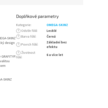
Doplňkové parametry
Kategorie
:
OMEGA-SKINZ
?
Odstín fólií
:
Lesklé
?
Barva fólií
:
Černá
OMEGA-SKINZ
Základní bez
ický design
?
Povrch fólií
:
efektu
?
Životnost
6 a více let
y GRAFITYP.
fólií
:
valitou
akem
GA-SKINZ