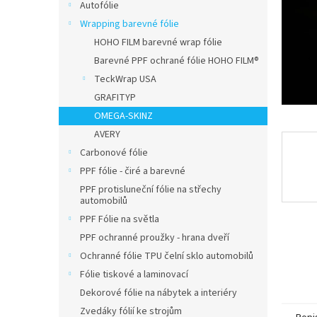
n
Autofólie
e
Wrapping barevné fólie
l
HOHO FILM barevné wrap fólie
Barevné PPF ochrané fólie HOHO FILM®
TeckWrap USA
GRAFITYP
OMEGA-SKINZ
AVERY
Carbonové fólie
PPF fólie - čiré a barevné
PPF protisluneční fólie na střechy
automobilů
PPF Fólie na světla
PPF ochranné proužky - hrana dveří
Ochranné fólie TPU čelní sklo automobilů
Fólie tiskové a laminovací
Dekorové fólie na nábytek a interiéry
Zvedáky fólií ke strojům