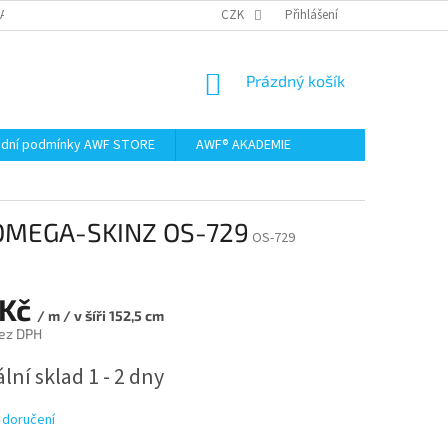
AMACE A VRÁCENÍ ZBOŽÍ
CZK
Přihlášení
NÁKUPNÍ
Prázdný košík
KOŠÍK
dní podmínky AWF STORE
AWF® AKADEMIE
k OMEGA-SKINZ OS-729
OS-729
 Kč
/ m / v šíři 152,5 cm
ez DPH
lní sklad 1 - 2 dny
 doručení