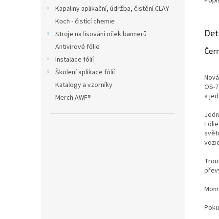
Popi
Kapaliny aplikační, údržba, čistění CLAY
Koch - čistící chemie
Det
Stroje na lisování oček bannerů
Antivirové fólie
Čer
Instalace fólií
Školení aplikace fólií
Nová
Katalogy a vzorníky
OS-7
a jed
Merch AWF®
Jedn
Fólie
světo
vozid
Trou
přev
Mome
Poku