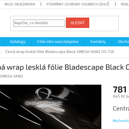
MOJE OBJEDNÁVKA
PODMÍNKY OCHRANY OSOBNÍCH ÚDAJŮ
REKL
HLEDAT
Katalogy
Fólie Vám nainstalujeme
Kontakty
Obcho
Černá wrap lesklá fólie Bladescape Black OMEGA-SKINZ OS-729
ná wrap lesklá fólie Bladescape Blac
OMEGA SKINZ
781
645 Kč b
Měrná
Centrá
cena:
Možnosti