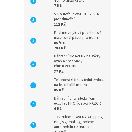
4 cm oranžová 1ks
7 Kč
5% autofólie AWF HP-BLACK
protisluneční
112 Kč
FineLine vinylová podkladová
maskovací páska pro řezání
nožem
203 Kč
Náhradní filc AVERY na stěrky
wrap a ppf polepy
fóliíCK3900001
37 Kč
Teflonová stěrka střední tvrdost
na lepení fólií modrá
85 Kč
Náhradní břity žiletky 4cm
AccuTec PRO škrabky RAZOR
6 Kč
1 ks Rukavice AVERY wrapping,
PPF, signmaking, polepy
automobilů CA3640001