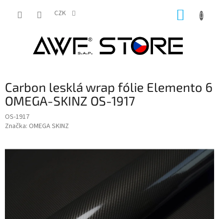
Přejít
NÁKUP
na
CZK
obsah
KOŠÍK
Carbon lesklá wrap fólie Elemento 6
OMEGA-SKINZ OS-1917
OS-1917
Značka:
OMEGA SKINZ