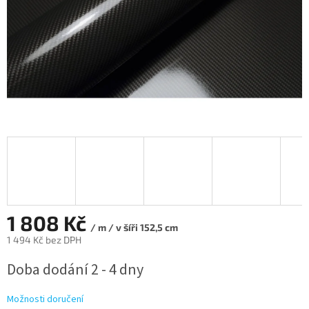
1 808 Kč
/ m / v šíři 152,5 cm
1 494 Kč bez DPH
Měrná
Doba dodání 2 - 4 dny
cena:
Možnosti doručení