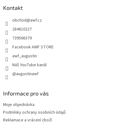
p
a
Kontakt
t
obchod
@
awf.cz
í
284810227
739566379
Facebook AWF STORE
awf_augustin
Náš YouTube kanál
@augustinawf
Informace pro vás
Moje objednávka
Podmínky ochrany osobních údajů
Reklamace a vrácení zboží