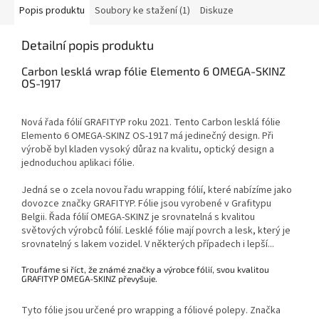
Popis produktu
Soubory ke stažení (1)
Diskuze
Detailní popis produktu
Carbon lesklá wrap fólie Elemento 6 OMEGA-SKINZ
OS-1917
Nová řada fólií GRAFITYP roku 2021. Tento Carbon lesklá fólie
Elemento 6 OMEGA-SKINZ OS-1917 má jedinečný design. Při
výrobě byl kladen vysoký důraz na kvalitu, optický design a
jednoduchou aplikaci fólie.
Jedná se o zcela novou řadu wrapping fólií, které nabízíme jako
dovozce značky GRAFITYP. Fólie jsou vyrobené v Grafitypu
Belgii. Řada fólií OMEGA-SKINZ je srovnatelná s kvalitou
světových výrobců fólií. Lesklé fólie mají povrch a lesk, který je
srovnatelný s lakem vozidel. V některých případech i lepší...
Troufáme si říct, že známé značky a výrobce fólií, svou kvalitou
GRAFITYP OMEGA-SKINZ převyšuje.
Tyto fólie jsou určené pro wrapping a fóliové polepy. Značka