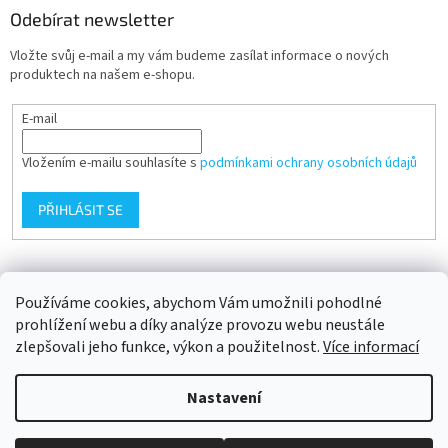
Odebírat newsletter
Vložte svůj e-mail a my vám budeme zasílat informace o nových
produktech na našem e-shopu.
E-mail
Vložením e-mailu souhlasíte s
podmínkami ochrany osobních údajů
PŘIHLÁSIT SE
Přijímáme online platby
Používáme cookies, abychom Vám umožnili pohodlné
prohlížení webu a díky analýze provozu webu neustále
zlepšovali jeho funkce, výkon a použitelnost.
Více informací
Nastavení
Vytvořil Shoptet