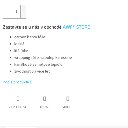
Zastavte se u nás v obchodě
AWF® STORE
carbon barva fólie
lesklá
litá fólie
wrapping fólie na polep kareserie
kanálkové sametové lepidlo
žívotnost 6 a více let
Popis produktu
ZEPTAT SE
HLÍDAT
SDÍLET