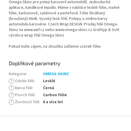
Omega Skinz pro polep karoserií automobilů. Jednoduchá
aplikace, kanálkové lepidlo. Máme v nabídce lesklé fólie, matné
fólie, karbonové, saténové a perleťové. Fólie škrábaný
(broušený) hliník. Vysoký lesk fólií. Polepy a změna barvy
automobilu karosérie. Czech Wrap DESIGN. Prodej fólií Omega-
Skinz na www.awf.cz nebo www.omega-skinz.cz Grafityp & Sott
výrobce wrap fólií Omega Skinz
Pokud máte zájem, na zkoušku zašleme vzorek fólie.
Doplňkové parametry
Kategorie
:
OMEGA-SKINZ
?
Odstín fólií
:
Lesklé
?
Barva fólií
:
Černá
?
Povrch fólií
:
Carbon fólie
?
Životnost fólií
:
6 a více let
Z
á