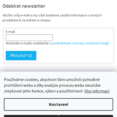
Odebírat newsletter
Vložte svůj e-mail a my vám budeme zasílat informace o nových
produktech na našem e-shopu.
E-mail
Vložením e-mailu souhlasíte s
podmínkami ochrany osobních údajů
PŘIHLÁSIT SE
Přijímáme online platby
Používáme cookies, abychom Vám umožnili pohodlné
prohlížení webu a díky analýze provozu webu neustále
zlepšovali jeho funkce, výkon a použitelnost.
Více informací
Nastavení
Vytvořil Shoptet