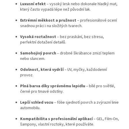
Luxusní efekt
– vysoký lesk nebo dokonale hladký mat,
který často vypadá lépe než původní lak.
Extrémní měkkost a pružnost
– profesionálové ocení
snadnou práci i na složitých tvarech.
Vysoká roztažnost
– bez praskání, bez stresu,
perfektní dotažení detailů.
Samohojivý povrch
– drobné škrábance zmizí teplem
nebo sluncem.
Odolnost, která vydrží
– UV, myčky, každodenní
provoz.
Plná barva díky správnému lepidlu
– bílé pro světlé,
černé pro tmavé odstíny.
Lepší vzhled vozu
– fólie sjednotí povrch a zvýrazní linie
automobilu.
Kompatibilita s profesionální aplikací
– GEL, Film-On,
šampony, vlastní roztoky, které používáte.