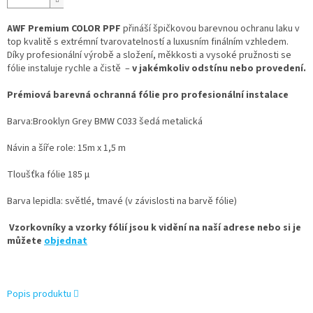
AWF Premium COLOR PPF
přináší špičkovou barevnou ochranu laku v
top kvalitě s extrémní tvarovatelností a luxusním finálním vzhledem.
Díky profesionální výrobě a složení, měkkosti a vysoké pružnosti se
fólie instaluje rychle a čistě –
v jakémkoliv odstínu nebo provedení.
Prémiová barevná ochranná fólie pro profesionální instalace
Barva:Brooklyn Grey BMW C033 šedá metalická
Návin a šíře role: 15m x 1,5 m
Tloušťka fólie 185 µ
Barva lepidla: světlé, tmavé (v závislosti na barvě fólie)
Vzorkovníky a vzorky fólií jsou k vidění na naší adrese nebo si je
můžete
objednat
Popis produktu