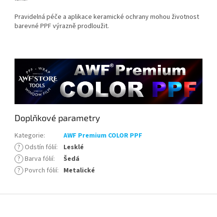
Pravidelná péče a aplikace keramické ochrany mohou životnost
barevné PPF výrazně prodloužit.
Doplňkové parametry
Kategorie
:
AWF Premium COLOR PPF
?
Odstín fólií
:
Lesklé
?
Barva fólií
:
Šedá
?
Povrch fólií
:
Metalické
Z
á