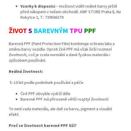
Vzorky k dispozici
– možnost vidět reálné barvy ještě
před nákupem v našem obchodě. AWF STORE Praha 8, Na
Rokytce 2, T.: 739566379
ŽIVOT
S
BAREVNÝM
TPU
PPF
Barevná PPF (Paint Protection Film) kombinuje ochranu laku a
změnu barvy vozidla. Oproti čiré PPF má však širší rozmezí
životnosti, což je zcela normální a dané fyzikou materiálu i
způsobem používání.
Reálná životnost:
5–10 let podle podmínek používání a péče
Čiré PPF obvykle vydrží déle
Barevné PPF má přirozeně větší rozptyl životnosti
To není vada materiálu, ale daň za barvu, pigment a vizuální
efekt.
Proč se životnost barevné PPF liší?