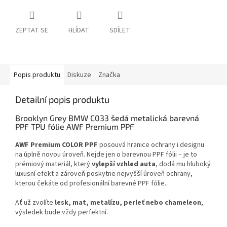
ZEPTAT SE
HLÍDAT
SDÍLET
Popis produktu
Diskuze
Značka
Detailní popis produktu
Brooklyn Grey BMW C033 šedá metalická barevná
PPF TPU fólie AWF Premium PPF
AWF Premium COLOR PPF
posouvá hranice ochrany i designu
na úplně novou úroveň. Nejde jen o barevnou PPF fólii – je to
prémiový materiál, který
vylepší vzhled auta
, dodá mu hluboký
luxusní efekt a zároveň poskytne nejvyšší úroveň ochrany,
kterou čekáte od profesionální barevné PPF fólie.
Ať už zvolíte
lesk, mat, metalízu, perleť nebo chameleon
,
výsledek bude vždy perfektní.