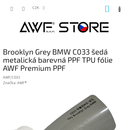
Přejít
NÁKUP
na
CZK
obsah
KOŠÍK
Brooklyn Grey BMW C033 šedá
metalická barevná PPF TPU fólie
AWF Premium PPF
AWF/C033
Značka:
AWF®