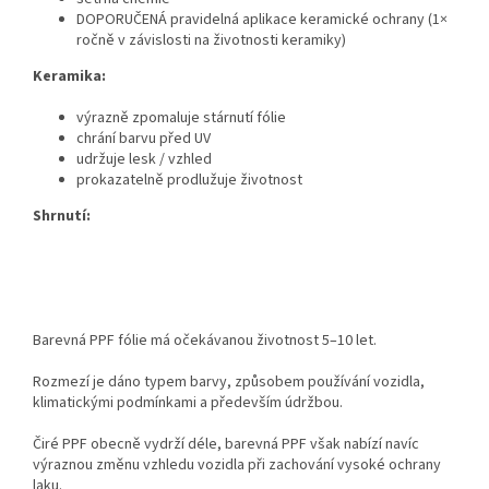
DOPORUČENÁ pravidelná aplikace keramické ochrany (1×
ročně v závislosti na životnosti keramiky)
Keramika:
výrazně zpomaluje stárnutí fólie
chrání barvu před UV
udržuje lesk / vzhled
prokazatelně prodlužuje životnost
Shrnutí:
Barevná PPF fólie má očekávanou životnost 5–10 let.
Rozmezí je dáno typem barvy, způsobem používání vozidla,
klimatickými podmínkami a především údržbou.
Čiré PPF obecně vydrží déle, barevná PPF však nabízí navíc
výraznou změnu vzhledu vozidla při zachování vysoké ochrany
laku.