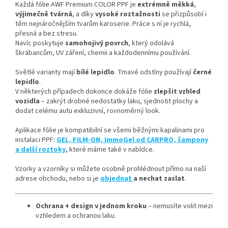
Každá fólie AWF Premium COLOR PPF je
extrémně měkká
,
výjimečně tvárná
, a díky
vysoké roztažnosti
se přizpůsobí i
těm nejnáročnějším tvarům karoserie. Práce s ní je rychlá,
přesná a bez stresu.
Navíc poskytuje
samohojivý povrch
, který odolává
škrábancům, UV záření, chemii a každodennímu používání.
Světlé varianty mají
bílé lepidlo
. Tmavé odstíny používají
černé
lepidlo
.
V některých případech dokonce dokáže fólie
zlepšit vzhled
vozidla
– zakrýt drobné nedostatky laku, sjednotit plochy a
dodat celému autu exkluzivní, rovnoměrný look.
Aplikace fólie je kompatibilní se všemi běžnými kapalinami pro
instalaci PPF:
GEL, FILM-ON, ImmoGel od CARPRO, šampony
a další roztoky
, které máme také v nabídce.
Vzorky a vzorníky si můžete osobně prohlédnout přímo na naší
adrese obchodu, nebo si je
objednat
a nechat zaslat
.
Ochrana + design v jednom kroku
– nemusíte volit mezi
vzhledem a ochranou laku.