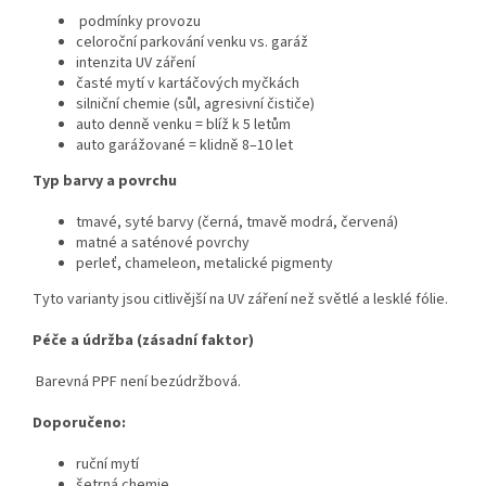
podmínky provozu
celoroční parkování venku vs. garáž
intenzita UV záření
časté mytí v kartáčových myčkách
silniční chemie (sůl, agresivní čističe)
auto denně venku = blíž k 5 letům
auto garážované = klidně 8–10 let
Typ barvy a povrchu
tmavé, syté barvy (černá, tmavě modrá, červená)
matné a saténové povrchy
perleť, chameleon, metalické pigmenty
Tyto varianty jsou citlivější na UV záření než světlé a lesklé fólie.
Péče a údržba (zásadní faktor)
Barevná PPF není bezúdržbová.
Doporučeno:
ruční mytí
šetrná chemie