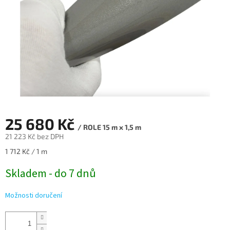
25 680 Kč
/ ROLE 15 m x 1,5 m
21 223 Kč bez DPH
Měrná
1 712 Kč / 1 m
cena:
Skladem - do 7 dnů
Možnosti doručení