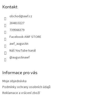
p
a
Kontakt
t
obchod
@
awf.cz
í
284810227
739566379
Facebook AWF STORE
awf_augustin
Náš YouTube kanál
@augustinawf
Informace pro vás
Moje objednávka
Podmínky ochrany osobních údajů
Reklamace a vrácení zboží