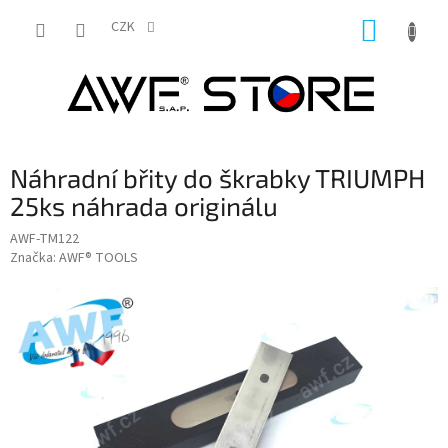
Přejít
NÁKUP
na
CZK
obsah
KOŠÍK
Náhradní břity do škrabky TRIUMPH
25ks náhrada originálu
AWF-TM122
Značka:
AWF® TOOLS