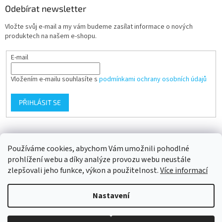
Odebírat newsletter
Vložte svůj e-mail a my vám budeme zasílat informace o nových
produktech na našem e-shopu.
E-mail
Vložením e-mailu souhlasíte s
podmínkami ochrany osobních údajů
PŘIHLÁSIT SE
Přijímáme online platby
Používáme cookies, abychom Vám umožnili pohodlné
prohlížení webu a díky analýze provozu webu neustále
zlepšovali jeho funkce, výkon a použitelnost.
Více informací
Nastavení
Vytvořil Shoptet