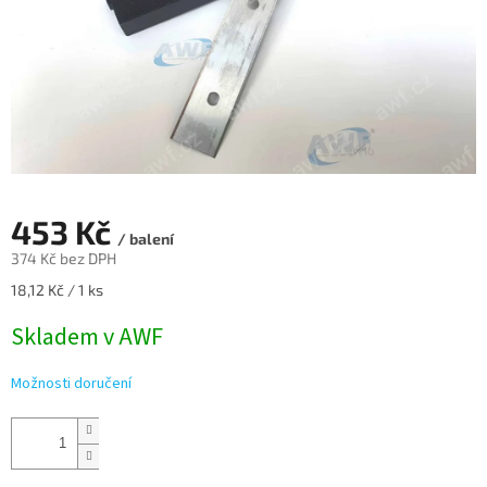
453 Kč
/ balení
374 Kč bez DPH
Měrná
18,12 Kč / 1 ks
cena:
Skladem v AWF
Možnosti doručení