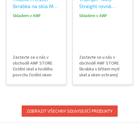
škrabka na skla MK2
Straight rovná
na skla 15 cm
škrabka čistící 15cm
Skladem v AWF
Skladem v AWF
na sklo
Zastavte se u nás v
Zastavte se u nás v
obchodě AWF STORE
obchodě AWF STORE
čistění skel a tvrdého
škrabka s břitem mytí
povrchu čistění oken
skel a oken ochranný
výměnné břity ochranný
kryt výměnné břity
kryt
ZOBRAZIT VŠECHNY SOUVISEJÍCÍ PRODUKTY
Z
á