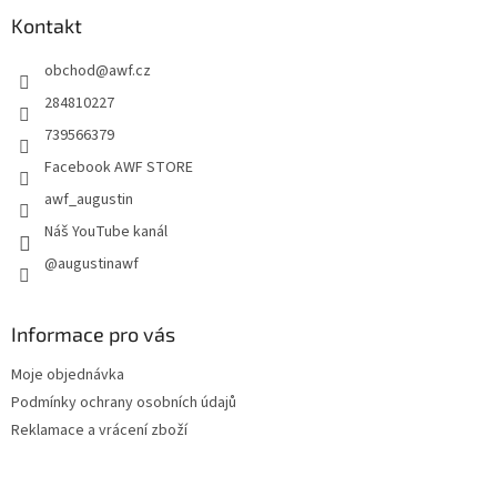
p
a
Kontakt
t
obchod
@
awf.cz
í
284810227
739566379
Facebook AWF STORE
awf_augustin
Náš YouTube kanál
@augustinawf
Informace pro vás
Moje objednávka
Podmínky ochrany osobních údajů
Reklamace a vrácení zboží